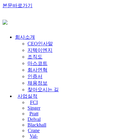
본문바로가기
회사소개
CEO인사말
지텍이엔지
조직도
마스코트
회사연혁
인증서
채용정보
찾아오시는 길
사업실적
FCI
Singer
Pratt
Delval
Blackhall
Crane
Val-