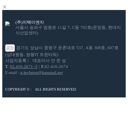
(주)지텍이엔지
서울시 송파구 법원로 11길 7, C동 702호(문정동, 현대지
식산업센터)
경기도 성남시 중원구 둔촌대로 537, A동 308호, 607호
공장
(상대원동, 쌍용IT 트윈타워)
사업자등록
대표이사 안 준 성
T.
02.416.2671~3
F.
02-416-2674
E-mail :
g-techeng@hanmail.net
COPYRIGHT ©
ALL RIGHTS RESERVED.