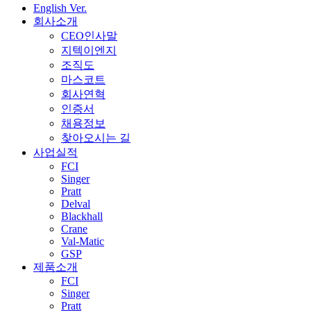
English Ver.
회사소개
CEO인사말
지텍이엔지
조직도
마스코트
회사연혁
인증서
채용정보
찾아오시는 길
사업실적
FCI
Singer
Pratt
Delval
Blackhall
Crane
Val-Matic
GSP
제품소개
FCI
Singer
Pratt