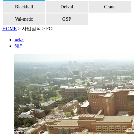
Blackhall
Delval
Crane
Val-matic
GSP
HOME
>
사업실적
> FCI
국내
해외