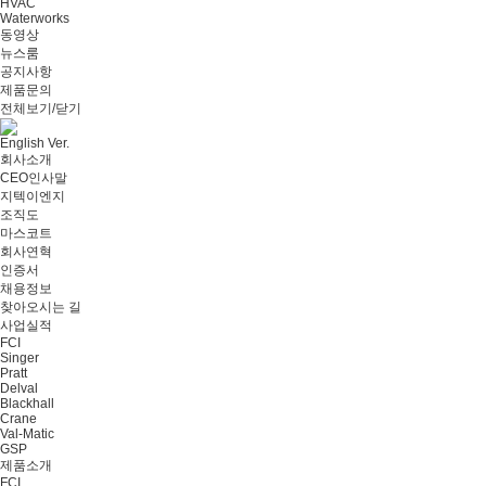
HVAC
Waterworks
동영상
뉴스룸
공지사항
제품문의
전체보기/닫기
English Ver.
회사소개
CEO인사말
지텍이엔지
조직도
마스코트
회사연혁
인증서
채용정보
찾아오시는 길
사업실적
FCI
Singer
Pratt
Delval
Blackhall
Crane
Val-Matic
GSP
제품소개
FCI