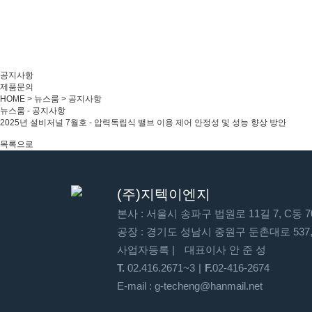
공지사항
제품문의
HOME
>
뉴스룸
> 공지사항
뉴스룸 - 공지사항
2025년 설비저널 7월호 - 압력독립식 밸브 이용 제어 안정성 및 성능 향상 방안
목록으로
(주)지텍이엔지
본사 : 서울시 송파구 법원로 11길 7, C동
공장 : 경기도 성남시 중원구 둔촌대로 537, 
사업자등록
대표이사 안 준 성
T.
02.416.2671~3
F.
02-416-2674
E-mail :
g-techeng@hanmail.net