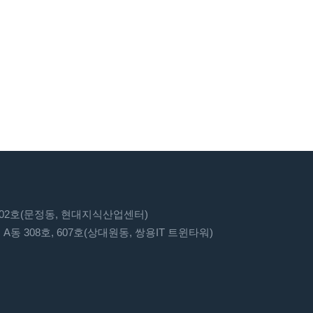
 702호(문정동, 현대지식산업센터)
A동 308호, 607호(상대원동, 쌍용IT 트윈타워)